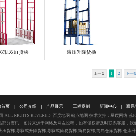
双轨双缸货梯
液压升降货梯
上一页
1
2
下一
站首页
|
公司介绍
|
产品展示
|
工程案例
|
新闻中心
|
联系
ALL RIGHTS REVERED.
百度地图
站点地图
技术支持：
星度网络
苏I
站部分资讯、图片来源于网络及网友投稿，如有侵权请及时联系客服，我
,液压货梯,导轨式升降货梯,导轨式简易货梯,简易货梯,简易仓库货梯,仓库