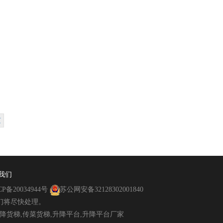
页
我们
CP备20034944号
苏公网安备32128302001840
们将尽快处理。
升降货梯,传菜货梯,升降平台,升降平台厂家