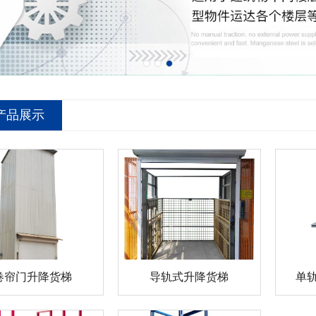
产品展示
卷帘门升降货梯
导轨式升降货梯
单