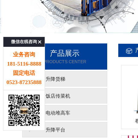
微信在线咨询
产品展示
业务咨询
PRODUCTS CENTER
181-5116-8888
固定电话
》
升降货梯
0523-87235888
》
饭店传菜机
》
电动堆高车
》
升降平台