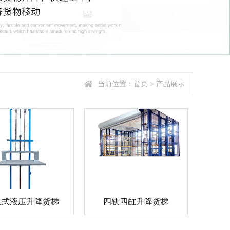
当前位置：
首页
>
产品展示
轨式液压升降货梯
四轨四缸升降货梯