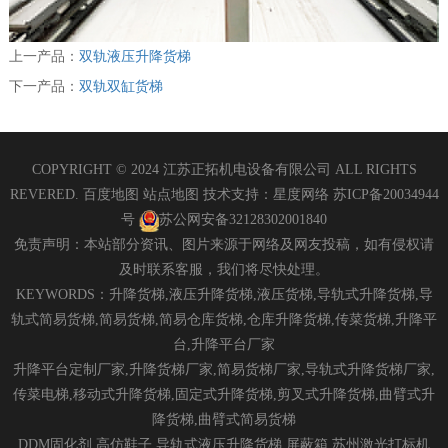
上一产品：
双轨液压升降货梯
下一产品：
双轨双缸货梯
COPYRIGHT © 2024 江苏正拓机电设备有限公司 ALL RIGHTS
REVERED.
百度地图
站点地图
技术支持：
星度网络
苏ICP备20034944
号
苏公网安备32128302001840
免责声明：本站部分资讯、图片来源于网络及网友投稿，如有侵权请
及时联系客服，我们将尽快处理。
KEYWORDS：升降货梯,液压升降货梯,液压货梯,导轨式升降货梯,导
轨式简易货梯,简易货梯,简易仓库货梯,仓库升降货梯,传菜货梯,升降平
台,升降平台厂家
升降平台定制厂家,升降货梯厂家,简易货梯厂家,导轨式升降货梯厂家,
传菜电梯,移动式升降货梯,固定式升降货梯,剪叉式升降货梯,曲臂式升
降货梯,曲臂式简易货梯
DDM固化剂
高仿鞋子
导轨式液压升降货梯
屏蔽箱
苏州激光打标机