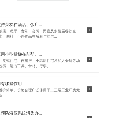
菜梯在酒店、饭店...
+
饭店、餐厅、食堂、会所、民宿及多楼层餐饮空
、调料、小件物品在后厨与楼层...
小型货梯在别墅、...
+
、复式住宅、自建房、小高层住宅及私人会所等场
裹、清洁工具、食材、行李、...
阀有哪些作用
+
维护简单、价格合理广泛使用于二三层工业厂房尤
所
防液压系统污染办...