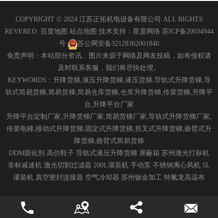
COPYRIGHT © 2024 江苏正拓机电设备有限公司 ALL RIGHTS
REVERED.
百度地图
站点地图
技术支持：
星度网络
苏ICP备20034944
号
苏公网安备32128302001840
免责声明：本站部分资讯、图片来源于网络及网友投稿，如有侵权请
及时联系客服，我们将尽快处理。
KEYWORDS：升降货梯,液压升降货梯,液压货梯,导轨式升降货梯,导
轨式简易货梯,简易货梯,简易仓库货梯,仓库升降货梯,传菜货梯,升降平
台,升降平台厂家
升降平台定制厂家,升降货梯厂家,简易货梯厂家,导轨式升降货梯厂家,
传菜电梯,移动式升降货梯,固定式升降货梯,剪叉式升降货梯,曲臂式升
降货梯,曲臂式简易货梯
DDM固化剂
高仿鞋子
导轨式液压升降货梯
屏蔽箱
苏州激光打标机
非标减速机
激光切割过滤器
200L灌装机
手动泵
不锈钢离心风机
5L
灌装机
真空密封连接器
空气冷却器
苏州钣金加工
特氟龙高温布