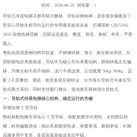
时间：2026-06-29 浏览量：1
导轨式传菜电梯又称导轨式餐梯、导轨杂物电梯，是依靠双侧垂直 T
型实心导轨全程导向运行的专用垂直输送设备，归属国标 GB25194-
2010 杂物电梯范畴，仅限运送菜品、餐盘、厨具、食材、布草，严禁
载人。
整机由高强度钢结构导轨架、不锈钢轿厢、曳引 / 液压驱动系统、分
层联锁电控系统组成，导轨作为核心导向承重结构，限制轿厢左右偏
移，升降全程不晃不倾斜，汤汁不易泼洒。主流载重 50kg-300kg，适
配 2-8 层餐饮、酒店、食堂多层后厨转运，分为曳引导轨式与液压导
轨式两大系列，同时支持窗口腰台、落地推车两种进出货款式。
一、导轨式传菜电梯核心结构，稳定运行的关键
双侧加厚 T 型导轨
整机标配电梯专用实心 T 型导轨，搭配耐磨导向滑轮，全程限位轿
厢，杜绝偏载晃动；相比简易圆管轨道，承重更强、磨损更低，长期
高频使用不变形，多层高落差输送依旧平稳。